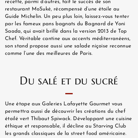
recette, parmi d’autres, fait le succès de son
restaurant MoSuké, récompensé d’une étoile au
CHAMBRES
Guide Michelin. Un peu plus loin, laissez-vous tenter
par les fameux pans bagnats du Bagnard de Yoni
Saada, qui avait brillé dans la version 2013 de Top
OFFRES EXCLUSIVES
Chef. Véritable cantine aux accents méditerranéens,
son stand propose aussi une salade niçoise reconnue
comme l’une des meilleures de Paris.
SITUATION
Du salé et du sucré
GALERIE PHOTOS
Une étape aux Galeries Lafayette Gourmet vous
permettra aussi de découvrir les créations du chef
ACTUALITÉS
étoilé vert Thibaut Spiwack. Développant une cuisine
éthique et responsable, il décline au Starving Club
les grands classiques de la street food américaine.