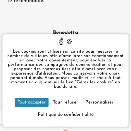
le recommande.
3 rue du Rocher Paris 75008 France
+33 1 43 87 57 49
infos@ouesthotel.com
Benedetta
undefined
Les cookies sont utilisés sur ce site pour mesurer le
10
nombre de visiteurs afin d'améliorer son fonctionnement
et, avec votre consentement, pour évaluer la
performance des campagnes de communication et pour
proposer des contenus tiers afin d'améliorer votre
4/21/2025
expérience d'utilisateur. Nous conservons votre choix
pendant 6 mois. Vous pouvez modifier ce choix à tout
Ottima la posizione, la pulizia molto scrupolosa e
moment en cliquant sur le lien "Gérer les cookies" en
le camere nuove e in ottimo stato
bas du site.
Tout accepter
Tout refuser
Personnaliser
Politique de confidentialité
FR
EN
Sarah Touahri
undefined