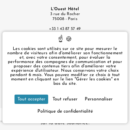
L'Ouest Hôtel
3 rue du Rocher
75008 - Paris
+33 1 43 87 57 49
infos@ouesthotel.com
Mentions Légales
Les cookies sont utilisés sur ce site pour mesurer le
nombre de visiteurs afin d'améliorer son fonctionnement
Politique de Confidentialité
et, avec votre consentement, pour évaluer la
Gérer les cookies
performance des campagnes de communication et pour
proposer des contenus tiers afin d'améliorer votre
expérience d'utilisateur. Nous conservons votre choix
pendant 6 mois. Vous pouvez modifier ce choix à tout
moment en cliquant sur le lien "Gérer les cookies" en
3 rue du Rocher Paris 75008 France
Notre hôtel est accessible aux personnes à mobilité
bas du site.
réduite. Il dispose de 2 chambres adaptées et d'un
+33 1 43 87 57 49
infos@ouesthotel.com
ascenseur accueillant les fauteuils de 60cm de large
Tout accepter
Tout refuser
Personnaliser
maximum.
Pour votre réservation, veuillez prendre contact avec
Politique de confidentialité
FR
EN
la réception afin de vous assurer de la disponibilité
sur la date souhaitée.