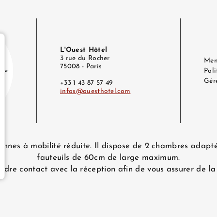
L'Ouest Hôtel
3 rue du Rocher
Men
75008 - Paris
Poli
Gére
+33 1 43 87 57 49
infos@ouesthotel.com
e
@ouesthotel.com
onnes à mobilité réduite. Il dispose de 2 chambres adapté
fauteuils de 60cm de large maximum.
endre contact avec la réception afin de vous assurer de la 
l – Tous droits réservés.
L'Ouest Hôtel © 2026
Conception & réalisation :
Agen