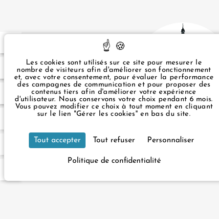
FR
EN
Les cookies sont utilisés sur ce site pour mesurer le
57 49
nombre de visiteurs afin d'améliorer son fonctionnement
et, avec votre consentement, pour évaluer la performance
des campagnes de communication et pour proposer des
contenus tiers afin d'améliorer votre expérience
.com
d'utilisateur. Nous conservons votre choix pendant 6 mois.
Vous pouvez modifier ce choix à tout moment en cliquant
sur le lien "Gérer les cookies" en bas du site.
3 rue du Rocher Paris 75008 Franc
Tout accepter
Tout refuser
Personnaliser
+33 1 43 87 57 49
infos
Notre hôtel est accessible aux pers
Politique de confidentialité
Pour votre réservation, veuillez pr
Site officie