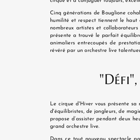
cirque et à conjuguer toujours, excell
Cinq générations de Bouglione cohabi
SITUATION
humilité et respect tiennent le haut
nombreux artistes et collaborateurs 
présente a trouvé le parfait équilib
GALERIE PHOTOS
animaliers entrecoupés de prestati
révéré par un orchestre live talentue
ACTUALITÉS
"Défi"
AVIS CLIENTS
Le cirque d'Hiver vous présente sa n
d'équilibristes, de jongleurs, de mag
propose d’assister pendant deux heu
grand orchestre live.
Dans ce tout nouveau spectacle por