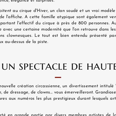
ence, élégance et surprises.
tent au cirque d'Hiver, un clan soudé et un vrai modèle 
 de l'affiche. A cette famille atypique sont également v
portant l'effectif du cirque à près de 800 personnes. Au 
re avec une certaine modernité que l'on retrouve dans le
ons clownesques. Le tout est bien entendu présenté par
ux au-dessus de la piste.
, un spectacle de haut
ouvelle création circassienne, un divertissement intitulé
ie, de dressage, de clowns... vous émerveilleront. Grandios
res aux numéros les plus prestigieux durant lesquels ar
té en grande partie par divers membres artistes de la