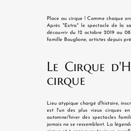
Place au cirque ! Comme chaque an
Après "Extra" le spectacle de la sai
découvrir du 12 octobre 2019 au 08
famille Bouglione, artistes depuis prè
ACCUEIL
Le Cirque d'H
HÔTEL ET SERVICES
cirque
CHAMBRES
Lieu atypique chargé d'histoire, insc
est l'un des plus vieux cirques 
automne/hiver des spectacles familia
OFFRES EXCLUSIVES
jamais ne se ressemblent. La légendai