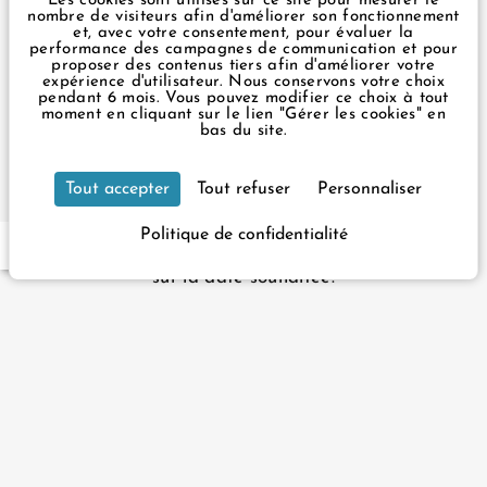
Les cookies sont utilisés sur ce site pour mesurer le
nombre de visiteurs afin d'améliorer son fonctionnement
Politique de Confidentialité
et, avec votre consentement, pour évaluer la
Gérer les cookies
performance des campagnes de communication et pour
proposer des contenus tiers afin d'améliorer votre
expérience d'utilisateur. Nous conservons votre choix
pendant 6 mois. Vous pouvez modifier ce choix à tout
moment en cliquant sur le lien "Gérer les cookies" en
3 rue du Rocher Paris 75008 France
Notre hôtel est accessible aux personnes à mobilité
bas du site.
réduite. Il dispose de 2 chambres adaptées et d'un
+33 1 43 87 57 49
infos@ouesthotel.com
ascenseur accueillant les fauteuils de 60cm de large
Tout accepter
Tout refuser
Personnaliser
maximum.
Pour votre réservation, veuillez prendre contact avec
Politique de confidentialité
FR
EN
la réception afin de vous assurer de la disponibilité
sur la date souhaitée.
Site officiel – Tous droits réservés.
L'Ouest Hôtel © 2026
Conception & réalisation :
Agence WEBCOM