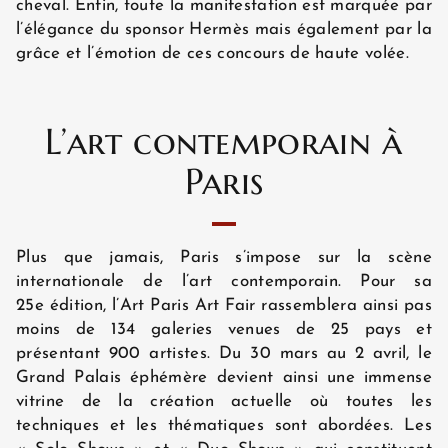
cheval. Enfin, toute la manifestation est marquée par
CHAMBRES
l’élégance du sponsor Hermès mais également par la
grâce et l’émotion de ces concours de haute volée.
OFFRES EXCLUSIVES
L’art contemporain à
Paris
SITUATION
Plus que jamais, Paris s’impose sur la scène
GALERIE PHOTOS
internationale de l’art contemporain. Pour sa
25e édition, l’Art Paris Art Fair rassemblera ainsi pas
moins de 134 galeries venues de 25 pays et
ACTUALITÉS
présentant 900 artistes. Du 30 mars au 2 avril, le
Grand Palais éphémère devient ainsi une immense
vitrine de la création actuelle où toutes les
techniques et les thématiques sont abordées. Les
AVIS CLIENTS